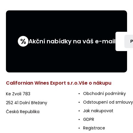
%
Akční nabídky na váš e-mail
P
Californian Wines Export s.r.o.
Vše o nákupu
Obchodní podmínky
Ke Zvoli 783
Odstoupení od smlouvy
252 41 Dolní Břežany
Jak nakupovat
Česká Republika
GDPR
Registrace