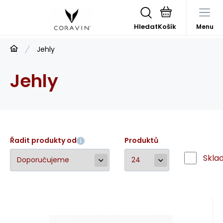
Hledat
Menu
Jehly
Jehly
Řadit produkty od
Produktů
Skla
EAN:
Kód dod.:
858976004740
Kód:
0472
801059