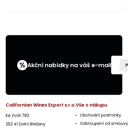
%
Akční nabídky na váš e-mail
P
Californian Wines Export s.r.o.
Vše o nákupu
Obchodní podmínky
Ke Zvoli 783
Odstoupení od smlouvy
252 41 Dolní Břežany